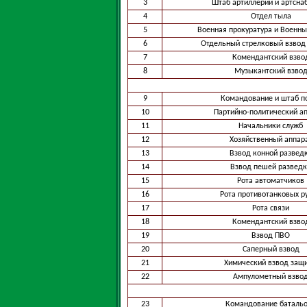
3
Штаб артиллерии и артсна
4
Отдел тыла
5
Военная прокуратура и Военны
6
Отдельный стрелковый взво
7
Комендантский взво
8
Музыкантский взво
9
Командование и штаб п
10
Партийно-политический а
11
Начальники служб
12
Хозяйственный аппар
13
Взвод конной развед
14
Взвод пешей развед
15
Рота автоматчиков
16
Рота противотанковых р
17
Рота связи
18
Комендантский взво
19
Взвод ПВО
20
Саперный взвод
21
Химический взвод защ
22
Ампулометный взво
23
Командование баталь