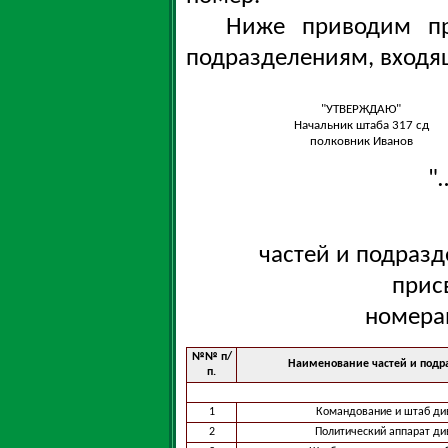
Ниже приводим пр
подразделениям, входя
"УТВЕРЖДАЮ"
Начальник штаба 317 сд
полковник Иванов
"
частей и подразд
прис
номера
№№ п/
Наименование частей и подр
п.
1
Командование и штаб ди
2
Политический аппарат ди