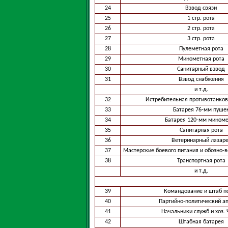
24
Взвод связи
25
1 стр. рота
26
2 стр. рота
27
3 стр. рота
28
Пулеметная рота
29
Минометная рота
30
Санитарный взвод
31
Взвод снабжения
и т.д.
32
Истребительная противотанков
33
Батарея 76-мм пуше
34
Батарея 120-мм мином
35
Санитарная рота
36
Ветеринарный лазаре
37
Мастерские боевого питания и обозно-
38
Транспортная рота
и т.д.
39
Командование и штаб п
40
Партийно-политический а
41
Начальники служб и хоз. 
42
Штабная батарея