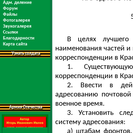
Адм. деление
Форум
Файлы
Фотогалерея
Звукогалерея
Ссылки
В целях лучшего
Благодарности
Карта сайта
наименования частей и
Узнать солдата
корреспонденции в Кра
1. Существующу
корреспонденции в Кра
2. Ввести в дей
адресованию почтовой
военное время.
Армия Отечества
3. Установить сл
систему адресования:
а) штабам фронтов,