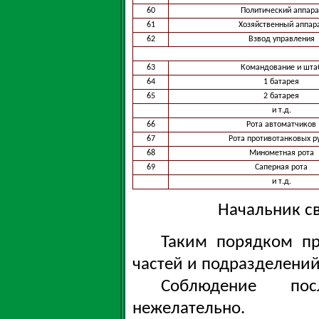
60
Политический аппара
61
Хозяйственный аппар
62
Взвод управления
63
Командование и шта
64
1 батарея
65
2 батарея
и т.д.
66
Рота автоматчиков
67
Рота противотанковых р
68
Минометная рота
69
Саперная рота
и т.д.
Начальник с
Таким порядком пр
частей и подразделений
Соблюдение пос
нежелательно.