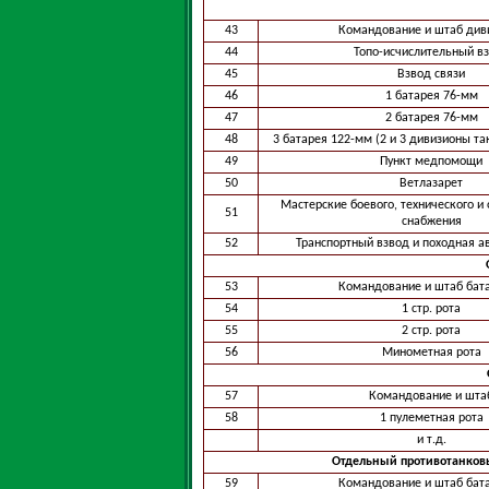
43
Командование и штаб див
44
Топо-исчислительный в
45
Взвод связи
46
1 батарея 76-мм
47
2 батарея 76-мм
48
3 батарея 122-мм (2 и 3 дивизионы т
49
Пункт медпомощи
50
Ветлазарет
Мастерские боевого, технического и
51
снабжения
52
Транспортный взвод и походная а
53
Командование и штаб бат
54
1 стр. рота
55
2 стр. рота
56
Минометная рота
57
Командование и шта
58
1 пулеметная рота
и т.д.
Отдельный противотанковы
59
Командование и штаб бат