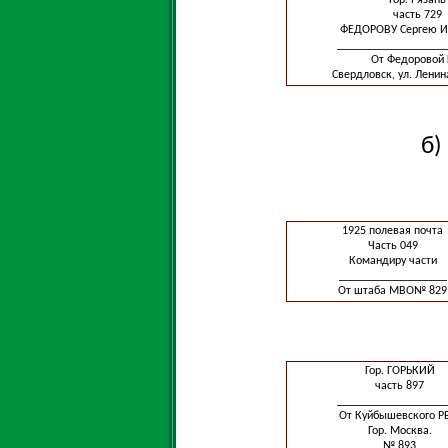
Гор. Рязань
часть 729
ФЕДОРОВУ Сергею И
__________________
От Федоровой Г
Свердловск, ул. Ленина,
б)
1925 полевая почта
Часть 049
Командиру части
__________________
От штаба МВО№ 829
Гор. ГОРЬКИЙ
часть 897
__________________
От Куйбышевского Р
Гор. Москва.
№ 893