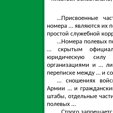
…Присвоенные ча
номера … являются их 
простой служебной кор
…Номера полевых по
… скрытым официа
юридическую силу
организациями и … ли
переписке между … и с
… сношениях войс
Армии … и граждански
штабы, отдельные част
полевых …
…Строго запрещаетс