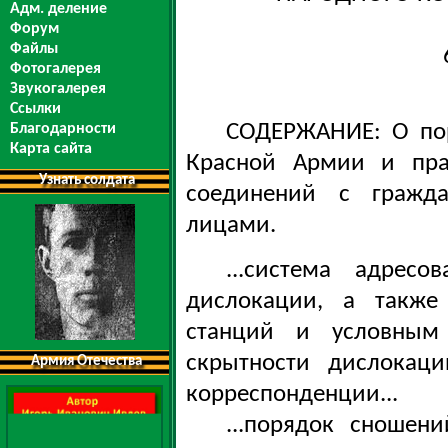
Адм. деление
Форум
Файлы
Фотогалерея
Звукогалерея
Ссылки
СОДЕРЖАНИЕ: О пор
Благодарности
Карта сайта
Красной Армии и пра
Узнать солдата
соединений с гражд
лицами.
...система адресо
дислокации, а также 
станций и условным
скрытности дислокаци
Армия Отечества
корреспонденции...
...порядок сношен