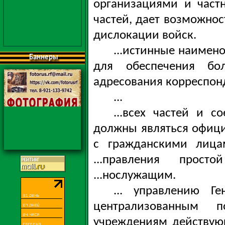
организациями и част
частей, дает возможнос
дислокации войск.
...истинные наимено
Баннеры
для обеспечения бол
адресования корреспонд
...
...всех частей и с
должны являться офици
с гражданскими лицам
...правления прост
...нослужащим.
... управлению Г
централизованным 
учреждениям действующ