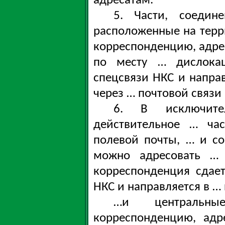
адресатам.
5. Части, соедин
расположенные на терр
корреспонденцию, адре
по месту … дислока
спецсвязи НКС и напра
через … почтовой связи
6. В исключител
действительное … час
полевой почты, … и с
можно адресовать … 
корреспонденция сдае
НКС и направляется в …
…и центральны
корреспонденцию, адр