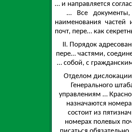
… и направляется соглас
… Все документы,
наименования частей 
почт, пере… как секретн
II. Порядок адресова
пере… частями, соеди
… собой, с гражданск
Отделом дислокации
Генерального штаб
управлениям … Красн
назначаются номера
состоит из пятизна
номерах полевых поч
писаться обязательно