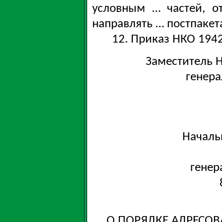
условным … частей, о
направлять … постпакет
12. Приказ НКО 1942
Заместитель 
генер
Началь
генер
О ПОРЯДКЕ АДРЕСОВ