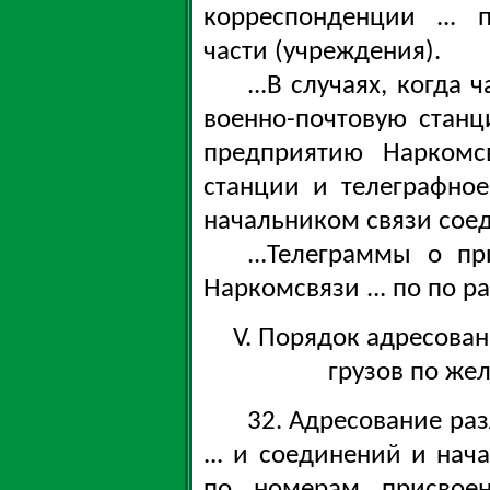
корреспонденции ... 
части (учреждения).
...В случаях, когда 
военно-почтовую станц
предприятию Наркомсв
станции и телеграфно
начальником связи сое
...Телеграммы о п
Наркомсвязи ... по по ра
V. Порядок адресован
грузов по же
32. Адресование ра
... и соединений и нач
по номерам присвое