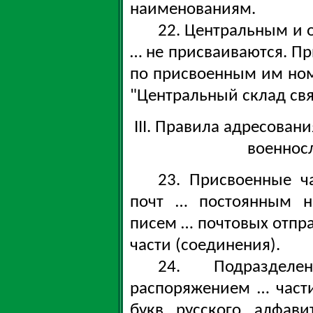
наименованиям.
22. Центральным и
… не присваиваются. Пр
по присвоенным им но
"Центральный склад связ
III. Правила адресован
военнос
23. Присвоенные ч
почт … постоянным н
писем … почтовых отпр
части (соединения).
24. Подразделе
распоряжением … части
букв русского алфави