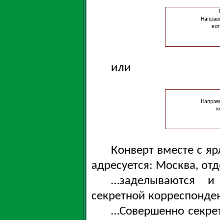
Направи
кот
или
Направи
к
Конверт вместе с я
адресуется: Москва, от
…заделываются и
секретной корреспонде
…Совершенно секре