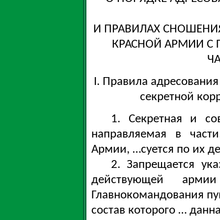
И ПРАВИЛАХ СНОШЕНИЯ
КРАСНОЙ АРМИИ С
Ч
I. Правила адресовани
секретной кор
1. Секретная и со
направляемая в част
Армии, …суется по их 
2. Запрещается ук
действующей арми
Главнокомандования пун
состав которого … данна