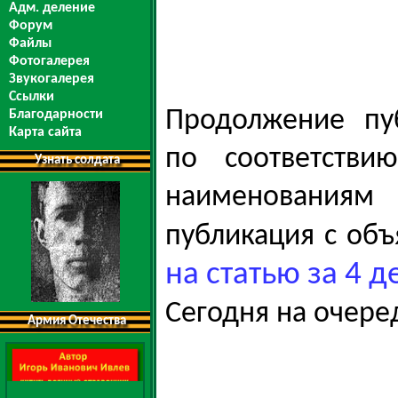
Адм. деление
Форум
Файлы
Фотогалерея
Звукогалерея
Ссылки
Продолжение пу
Благодарности
Карта сайта
по соответстви
Узнать солдата
наименованиям 
публикация с об
на статью за 4 д
Сегодня на очере
Армия Отечества