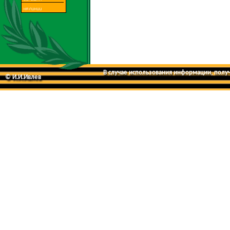
В случае использования информации, получе
© И.И.Ивлев