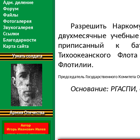
Адм. деление
Форум
Файлы
Фотогалерея
Разрешить Нарком
Звукогалерея
Ссылки
двухмесячные учебные 
Благодарности
приписанный к ба
Карта сайта
Тихоокеанского Флот
Узнать солдата
Флотилии.
Председатель Государственного Комитета 
Основание: РГАСПИ, ф
Армия Отечества