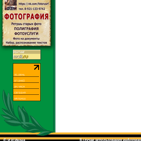
В случае использования информаци
© И.И.Ивлев