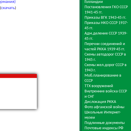
Голландии
ермания)
Постановления ГКО СССР
скачать
(
)
1941-45 гг.
Приказы ВГК 1943-45 гг.
Приказы НКО СССР 1937-
45 гг.
Адм.деление СССР 1939-
45 гг.
Перечни соединений и
частей РККА 1939-45 гг.
Схемы автодорог СССР в
1945 г.
Схемы жел.дорог СССР в
1943 г.
Моб.планирование в
СССР
ТТХ вооружений
Внутренние войска СССР
и СНГ
Дислокация РККА
Фото афганской войны
Школьные Интернет-
музеи
Подлинные документы
Почтовые индексы РФ