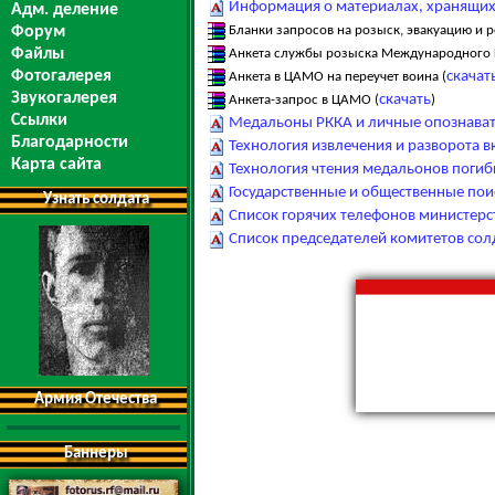
Информация о материалах, хранящихс
Адм. деление
Форум
Бланки запросов на розыск, эвакуацию и 
Файлы
Анкета службы розыска Международного К
Фотогалерея
скачат
Анкета в ЦАМО на переучет воина (
Звукогалерея
скачать
Анкета-запрос в ЦАМО (
)
Ссылки
Медальоны РККА и личные опознават
Благодарности
Технология извлечения и разворота 
Карта сайта
Технология чтения медальонов поги
Государственные и общественные по
Узнать солдата
Список горячих телефонов министерс
Список председателей комитетов сол
Армия Отечества
Баннеры