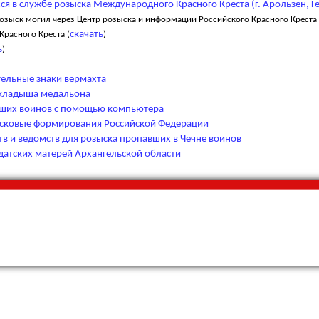
я в службе розыска Международного Красного Креста (г. Арользен, Г
розыск могил через Центр розыска и информации Российского Красного Креста 
скачать
расного Креста (
)
ь
)
ельные знаки вермахта
вкладыша медальона
бших воинов с помощью компьютера
исковые формирования Российской Федерации
тв и ведомств для розыска пропавших в Чечне воинов
датских матерей Архангельской области