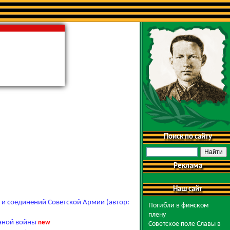
Поиск по сайту
Реклама
Наш сайт
 и соединений Советской Армии (автор:
Погибли в финском
плену
енной войны
new
Советское поле Славы в