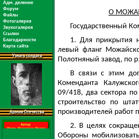
Адм. деление
Форум
О МОЖА
Файлы
Фотогалерея
Государственный Ко
Звукогалерея
Ссылки
1. Для прикрытия 
Благодарности
Карта сайта
левый фланг Можайско
Узнать солдата
Полотняный завод, по р.
В связи с этим до
Коменданта Калужско
09/418, два сектора п
строительство по шт
производителей работ п
Армия Отечества
2. В целях сокращ
Обороны мобилизовать