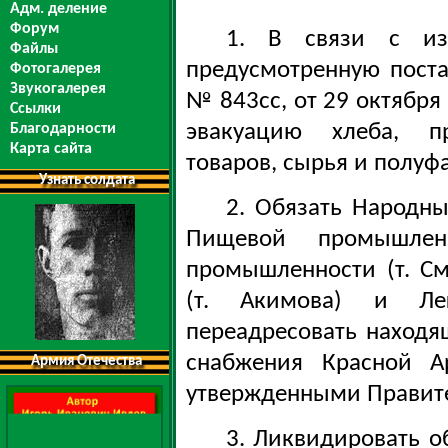
Адм. деление
Форум
1. В связи с изм
Файлы
предусмотренную поста
Фотогалерея
Звукогалерея
№ 843сс, от 29 октября
Ссылки
эвакуацию хлеба, п
Благодарности
Карта сайта
товаров, сырья и полуф
Узнать солдата
2. Обязать Народны
Пищевой промышленн
промышленности (т. С
(т. Акимова) и Ле
переадресовать находя
снабжения Красной А
Армия Отечества
утвержденными Правит
3. Ликвидировать о