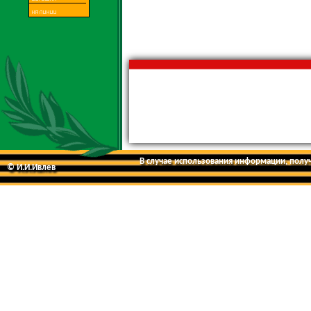
В случае использования информации, получе
© И.И.Ивлев