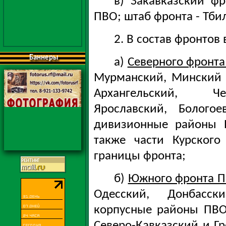
в) Закавказский ф
ПВО; штаб фронта - Тби
2. В состав фронтов
Баннеры
а)
Северного фронт
Мурманский, Минский 
Архангельский, Че
Ярославский, Болого
дивизионные районы 
также части Курского
границы фронта;
б)
Южного фронта 
Одесский, Донбасск
корпусные районы ПВО
Северо-Кавказский и Г