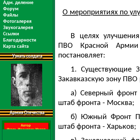
Адм. деление
Форум
О мероприятиях по у
Файлы
Фотогалерея
Звукогалерея
Ссылки
В целях улучшени
Благодарности
ПВО Красной Армии 
Карта сайта
постановляет:
Узнать солдата
1. Существующие 
Закавказскую зону ПВО 
а) Северный фронт
штаб фронта - Москва;
Армия Отечества
б) Южный Фронт ПВ
штаб фронта - Харьков;