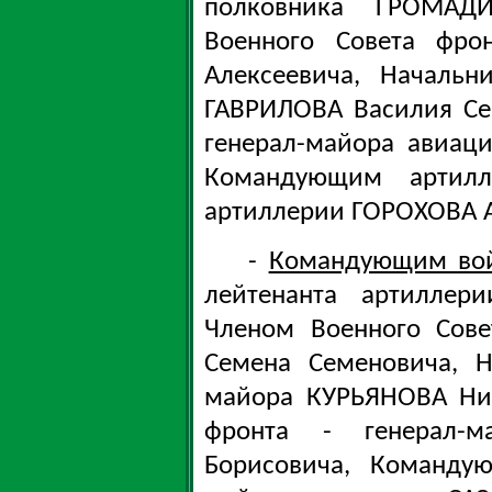
полковника ГРОМАД
Военного Совета фро
Алексеевича, Начальн
ГАВРИЛОВА Василия Се
генерал-майора авиац
Командующим артилле
артиллерии ГОРОХОВА А
-
Командующим во
лейтенанта артиллер
Членом Военного Сове
Семена Семеновича, Н
майора КУРЬЯНОВА Ни
фронта - генерал-
Борисовича, Команду