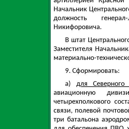
артиллерией Красной
Начальник Центрального
должность генерал
Никифоровича.
В штат Центральног
Заместителя Начальник
материально-техническо
9. Сформировать:
а)
для Северного
авиационную ди
четырехполкового сост
связи, полевой почтово
три батальона аэродр
для обеспечения ПВО ж