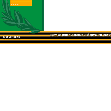
В случае использования информации, получе
© И.И.Ивлев