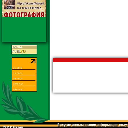
В случае использования информации, получе
© И.И.Ивлев