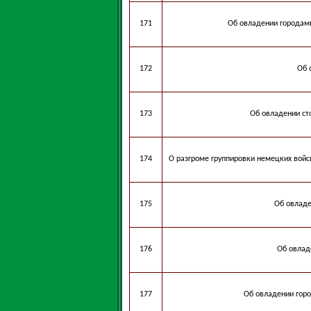
171
Об овладении городам
172
Об 
173
Об овладении ст
174
О разгроме группировки немецких войс
175
Об овладе
176
Об овлад
177
Об овладении гор