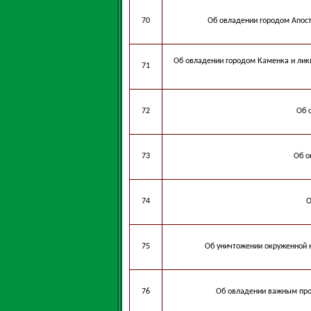
70
Об овладении городом Апост
Об овладении городом Каменка и лик
71
72
Об 
73
Об о
74
О
75
Об уничтожении окруженной 
76
Об овладении важным пр