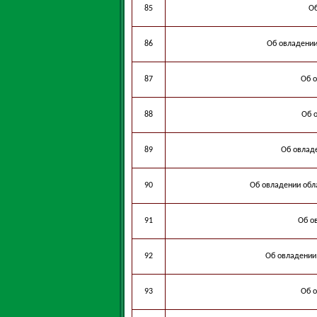
85
Об
86
Об овладении
87
Об 
88
Об 
89
Об овлад
90
Об овладении обл
91
Об о
92
Об овладении 
93
Об 