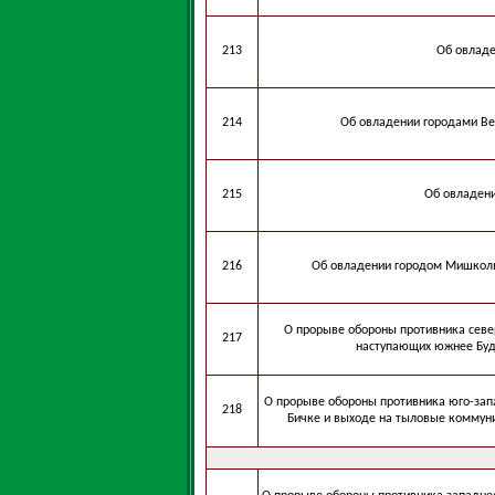
213
Об овладе
214
Об овладении городами Ве
215
Об овладени
216
Об овладении городом Мишколь
О прорыве обороны противника север
217
наступающих южнее Буда
О прорыве обороны противника юго-зап
218
Бичке и выходе на тыловые коммун