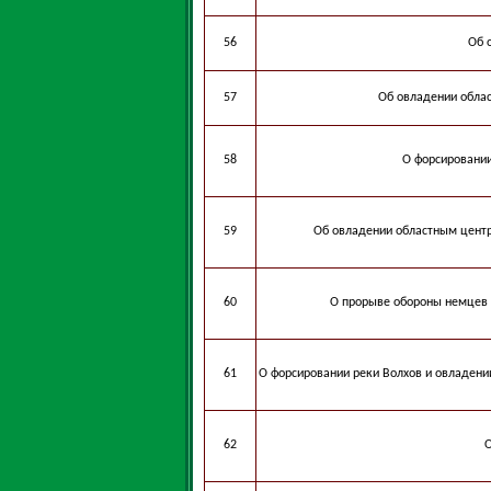
56
Об 
57
Об овладении обла
58
О форсировании
59
Об овладении областным цент
60
О прорыве обороны немцев 
61
О форсировании реки Волхов и овладен
62
О