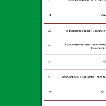
20
О форсировании реки Десна и 
21
Об 
22
О форсировании реки Ворскла и
О присвоении почетных наименова
23
Новомосковск
24
О
25
О форсировании реки Днепр и овладе
26
Об о