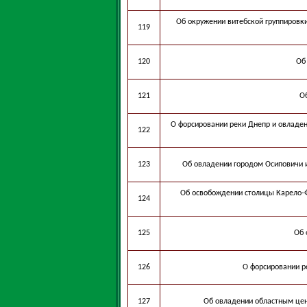
Об окружении витебской группировк
119
120
Об
121
О
О форсировании реки Днепр и овладе
122
123
Об овладении городом Осиповичи 
Об освобождении столицы Карело-Ф
124
125
Об 
126
О форсировании р
127
Об овладении областным цен