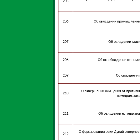
205
206
Об овладении промышленны
207
Об овладении глав
208
Об освобождении от немец
209
Об овладении 
О завершении очищения от противни
210
немецких захв
211
Об овладении на террито
О форсировании реки Дунай севернее 
212