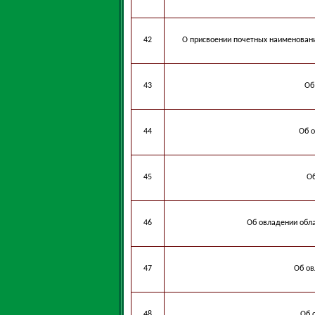
42
О присвоении почетных наименовани
43
Об
44
Об 
45
Об
46
Об овладении обл
47
Об ов
48
Об 