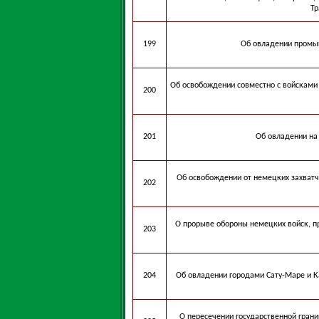
Тр
199
Об овладении промы
Об освобождении совместно с войскам
200
201
Об овладении на
Об освобождении от немецких захватч
202
О прорыве обороны немецких войск, п
203
204
Об овладении городами Сату-Маре и К
О пересечении государственной гран