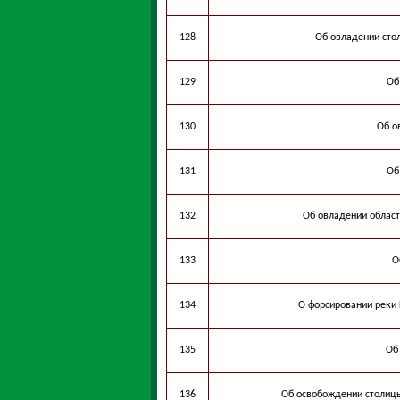
128
Об овладении сто
129
Об
130
Об о
131
Об
132
Об овладении облас
133
О
134
О форсировании реки
135
Об
136
Об освобождении столицы