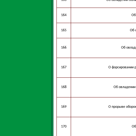
163
Об овладении обл
164
Об
165
Об 
166
Об овлад
167
О форсировании 
168
Об овладении 
169
О прорыве оборо
170
Об