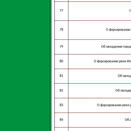
77
О
78
О форсировании 
79
Об овладении горо
80
О форсировании реки Ин
81
Об овла
82
Об овладе
83
О форсировании реки 
84
Об 