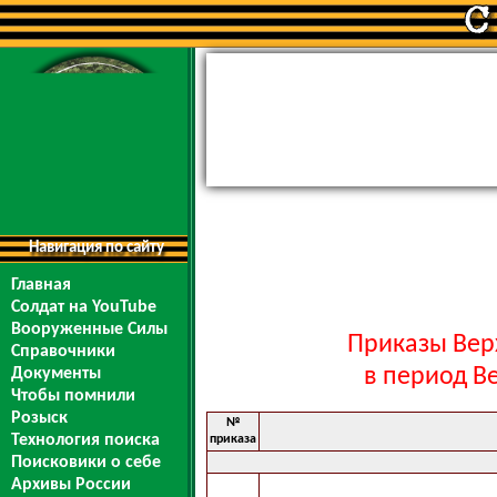
Навигация по сайту
Главная
Солдат на YouTube
Вооруженные Силы
Приказы Вер
Справочники
в период В
Документы
Чтобы помнили
Розыск
№
Технология поиска
приказа
Поисковики о себе
Архивы России