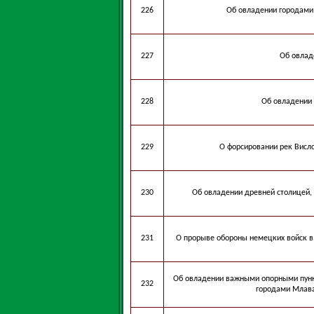
226
Об овладении городами
227
Об овлад
228
Об овладении 
229
О форсировании рек Висло
230
Об овладении древней столицей,
231
О прорыве обороны немецких войск в 
Об овладении важными опорными пунк
232
городами Млава