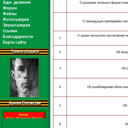
Адм. деление
-
О разгроме немецко-фашистских
Форум
Файлы
Фотогалерея
-
О ликвидации группировки не
Звукогалерея
Ссылки
О срыве июльского наступления н
Благодарности
1
Карта сайта
Узнать солдата
2
Об овла
3
Об о
4
Об освобождении областно
Армия Отечества
5
Об 
6
О