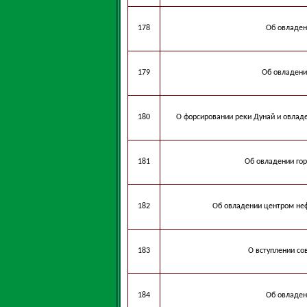
178
Об овладен
179
Об овладени
180
О форсировании реки Дунай и овладе
181
Об овладении го
182
Об овладении центром не
183
О вступлении со
184
Об овладен