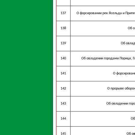
137
О форсировании рек Ясельда и Припя
138
Об о
139
Об овлад
140
Об овладении городами Порицк, Го
141
О форсирован
142
О прорыве оборон
143
Об овладении гор
144
Об
145
Об о