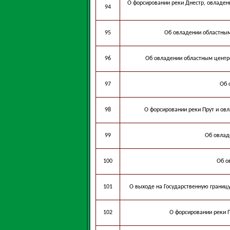
О форсировании реки Днестр, овладени
94
95
Об овладении областны
96
Об овладении областным центр
97
Об 
98
О форсировании реки Прут и о
99
Об овлад
100
Об о
101
О выходе на Государственную границу
102
О форсировании реки 