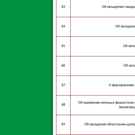
63
Об овладении города
64
Об овладени
65
Об овл
66
Об овл
67
О форсировании 
Об окружении немецко-фашистских в
68
Звенигоро
69
Об овладении областными центр