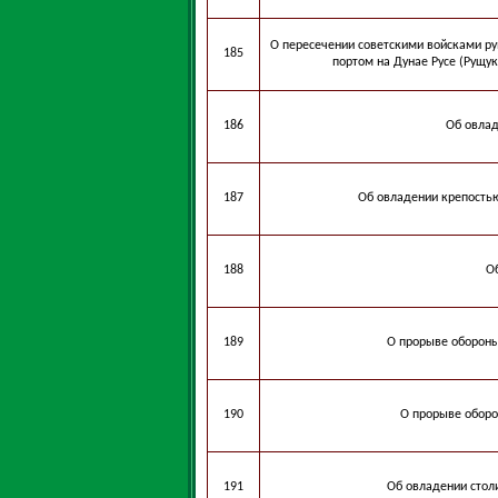
О пересечении советскими войсками р
185
портом на Дунае Русе (Рущук
186
Об овлад
187
Об овладении крепость
188
О
189
О прорыве обороны
190
О прорыве оборо
191
Об овладении столи