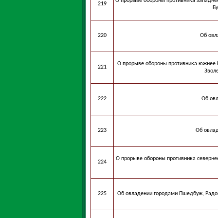
О прорыве обороны противника западне
219
Бу
220
Об овл
О прорыве обороны противника южнее В
221
Зволе
222
Об ов
223
Об овла
О прорыве обороны противника севернее
224
225
Об овладении городами Пшедбуж, Радом