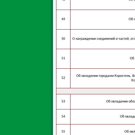
49
Об 
50
О награждении соединений и частей, от
51
Об
Об овладении городами Коростень, 
52
Ко
53
Об овладении обл
54
Об овлад
55
Об овл