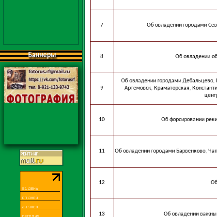
7
Об овладении городами Севс
Баннеры
8
Об овладении о
Об овладении городами Дебальцево, И
9
Артемовск, Краматорская, Констант
цент
10
Об форсировании реки
11
Об овладении городами Барвенково, Чап
12
Об
13
Об овладении важны