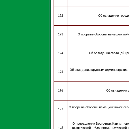
192
Об овладении городо
193
О прорыве обороны немецких войс
194
Об овладении столицей Тр
Об овладении крупным административн
195
196
Об овладении с
О прорыве обороны немецких войск сев
197
О преодолении Восточных Карпат, овл
198
Вышковский, Яблоницкий, Татарский, 