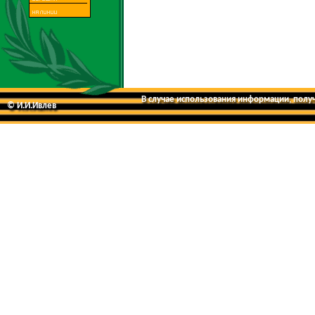
В случае использования информации, получе
© И.И.Ивлев