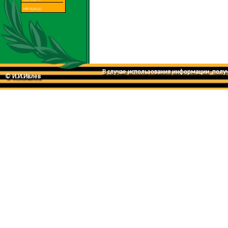
В случае использования информации, получе
© И.И.Ивлев