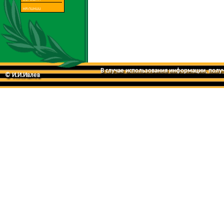
В случае использования информации, получе
© И.И.Ивлев