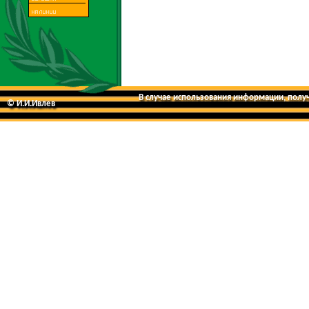
В случае использования информации, получе
© И.И.Ивлев