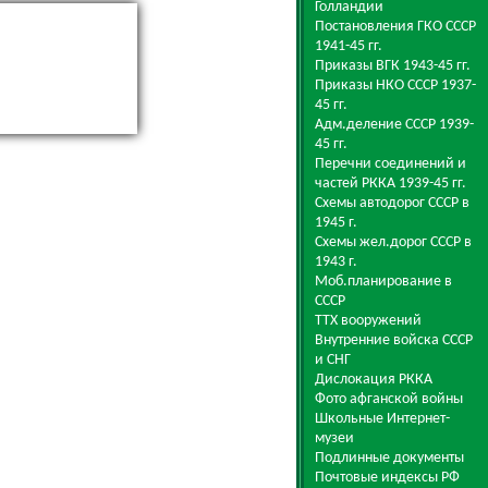
Голландии
Постановления ГКО СССР
1941-45 гг.
Приказы ВГК 1943-45 гг.
Приказы НКО СССР 1937-
45 гг.
Адм.деление СССР 1939-
45 гг.
Перечни соединений и
частей РККА 1939-45 гг.
Схемы автодорог СССР в
1945 г.
Схемы жел.дорог СССР в
1943 г.
Моб.планирование в
СССР
ТТХ вооружений
Внутренние войска СССР
и СНГ
Дислокация РККА
Фото афганской войны
Школьные Интернет-
музеи
Подлинные документы
Почтовые индексы РФ