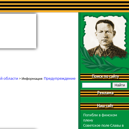
Поиск по сайту
й области
Предупреждение
> Информация
Реклама
Наш сайт
Погибли в финском
плену
Советское поле Славы в