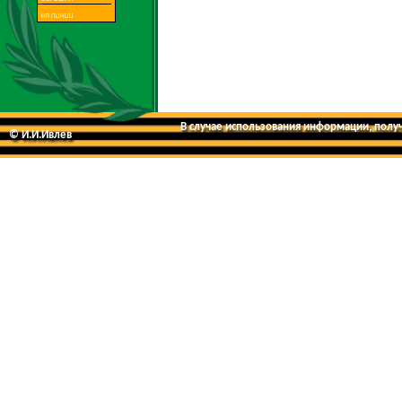
В случае использования информации, получе
© И.И.Ивлев