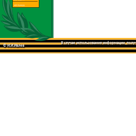
В случае использования информации, получе
© И.И.Ивлев