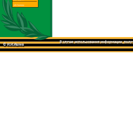
В случае использования информации, получе
© И.И.Ивлев