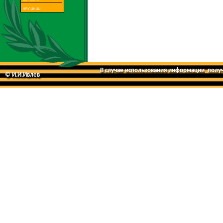
В случае использования информации, получе
© И.И.Ивлев