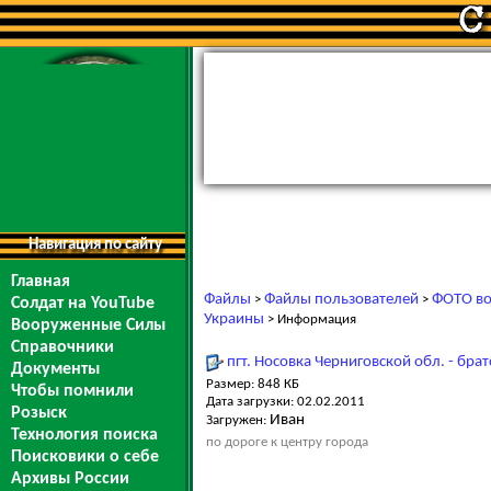
Навигация по сайту
Главная
Файлы
Файлы пользователей
ФОТО во
>
>
Солдат на YouTube
Украины
> Информация
Вооруженные Силы
Справочники
пгт. Носовка Черниговской обл. - бра
Документы
Размер: 848 КБ
Чтобы помнили
Дата загрузки: 02.02.2011
Розыск
Иван
Загружен:
Технология поиска
по дороге к центру города
Поисковики о себе
Архивы России