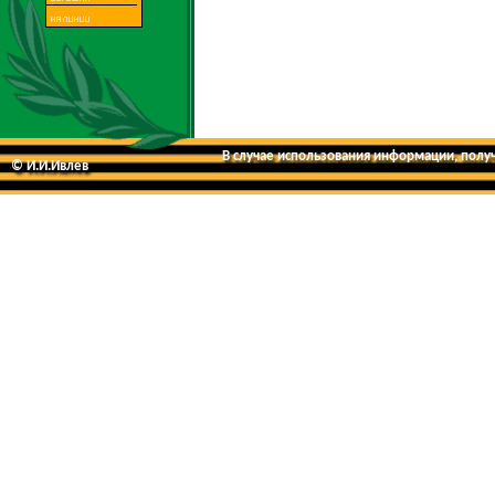
В случае использования информации, получе
© И.И.Ивлев