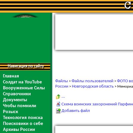
Навигация по сайту
Главная
Файлы
Файлы пользователей
ФОТО во
>
>
Солдат на YouTube
России
Новгородская область
>
> Мемориа
Вооруженные Силы
Справочники
...
Документы
Схема воинских захоронений Парфин
Чтобы помнили
Добавить файл
Розыск
Технология поиска
Поисковики о себе
Архивы России