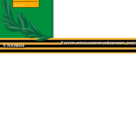
В случае использования информации, получе
© И.И.Ивлев