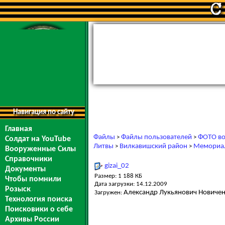
Навигация по сайту
Главная
Файлы
Файлы пользователей
ФОТО во
>
>
Солдат на YouTube
Литвы
Вилкавишский район
Мемориал
>
>
Вооруженные Силы
Справочники
gizai_02
Документы
Размер: 1 188 КБ
Чтобы помнили
Дата загрузки: 14.12.2009
Розыск
Александр Лукьянович Новиче
Загружен:
Технология поиска
Поисковики о себе
Архивы России