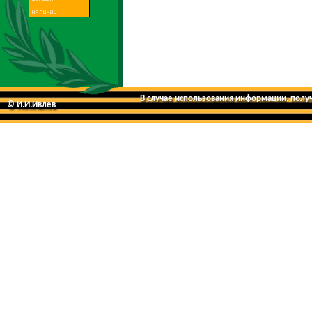
В случае использования информации, получе
© И.И.Ивлев