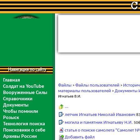
Навигация по сайту
Главная
Файлы
Файлы пользователей
Историч
>
>
Солдат на YouTube
материалы пользователей
Документы И
>
Вооруженные Силы
Игнатьев В.И.
Справочники
Документы
...
Чтобы помнили
летчик Игнатьев Николай Иванович
83
Розыск
могила и памятник Игнатьеву Н.И.
506
Технология поиска
Поисковики о себе
статья о поиске самолета "Самолет №
Архивы России
Добавить файл