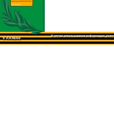
В случае использования информации, получе
© И.И.Ивлев