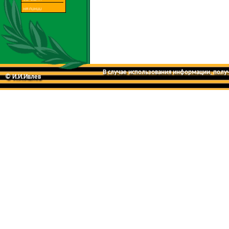
В случае использования информации, получе
© И.И.Ивлев