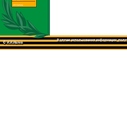
В случае использования информации, получе
© И.И.Ивлев