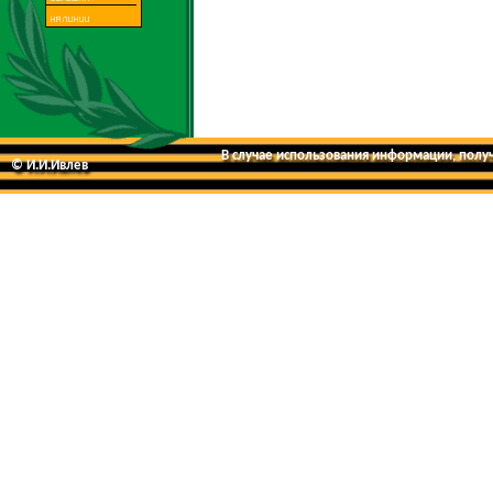
В случае использования информации, получе
© И.И.Ивлев