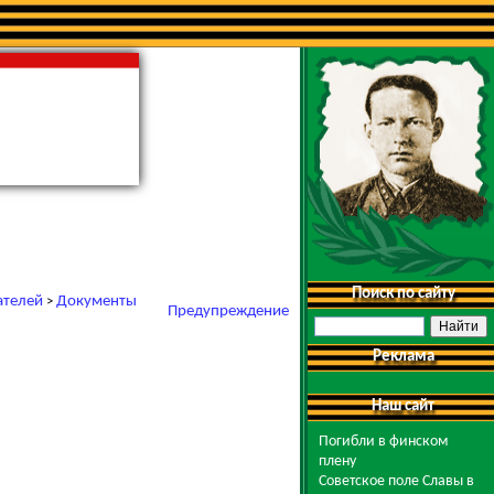
Поиск по сайту
ателей
Документы
>
Предупреждение
Реклама
Наш сайт
Погибли в финском
плену
Советское поле Славы в