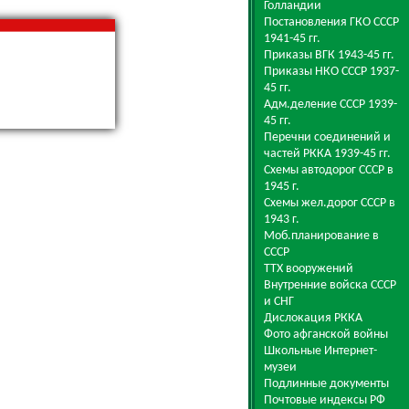
Голландии
Постановления ГКО СССР
1941-45 гг.
Приказы ВГК 1943-45 гг.
Приказы НКО СССР 1937-
45 гг.
Адм.деление СССР 1939-
45 гг.
Перечни соединений и
частей РККА 1939-45 гг.
Схемы автодорог СССР в
1945 г.
Схемы жел.дорог СССР в
1943 г.
Моб.планирование в
СССР
ТТХ вооружений
Внутренние войска СССР
и СНГ
Дислокация РККА
Фото афганской войны
Школьные Интернет-
музеи
Подлинные документы
Почтовые индексы РФ