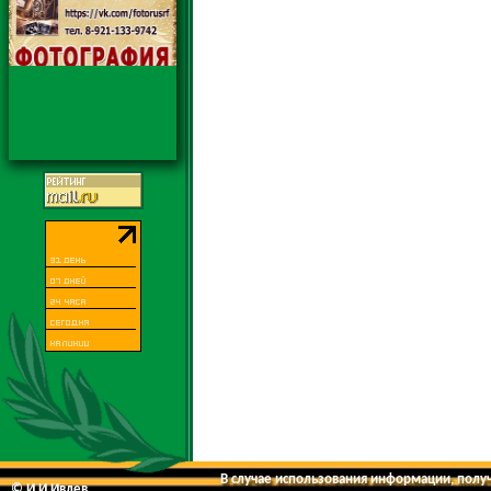
В случае использования информации, получе
© И.И.Ивлев