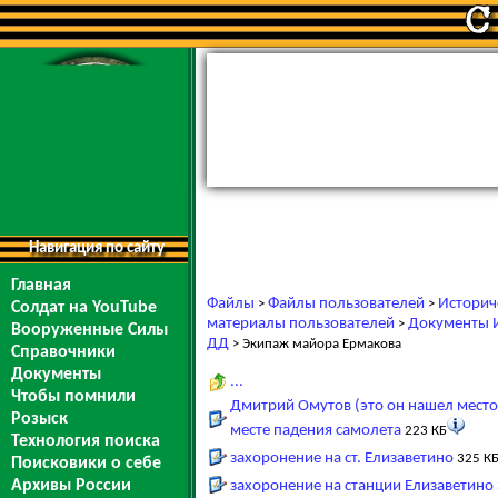
Навигация по сайту
Главная
Файлы
Файлы пользователей
Историч
>
>
Солдат на YouTube
материалы пользователей
Документы И
>
Вооруженные Силы
ДД
> Экипаж майора Ермакова
Справочники
Документы
...
Чтобы помнили
Дмитрий Омутов (это он нашел место
Розыск
месте падения самолета
223 КБ
Технология поиска
захоронение на ст. Елизаветино
325 К
Поисковики о себе
Архивы России
захоронение на станции Елизаветино