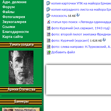
Адм. деление
копия карточки УПК на майора Ермак
Форум
копия наградного листа на майора Е
Файлы
плоскость
56 КБ
Фотогалерея
Звукогалерея
статья про поиск «Легенда одиннадцат
Ссылки
фото Курячий (мл.сержант, 1943 год)
Благодарности
фото: второй пилот экипажа Фридма
Карта сайта
фото: Курячий (курсант)
1 626 КБ
Узнать солдата
фото: слева направо: Н.Турковский, 
Добавить файл
Армия Отечества
Баннеры