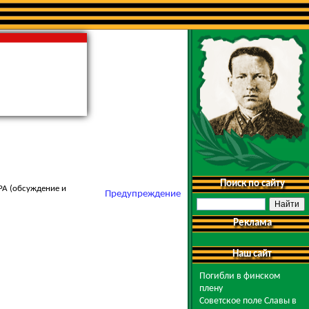
Поиск по сайту
 РА (обсуждение и
Предупреждение
Реклама
Наш сайт
Погибли в финском
плену
Советское поле Славы в