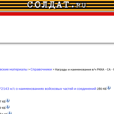
еские материалы
Справочники
>
> Награды и наименования в/ч РККА - СА -
/2143 н/с о наименованиях войсковых частей и соединений
280 КБ
7 КБ
9 КБ