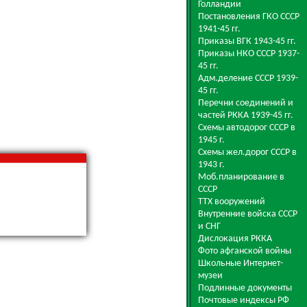
Голландии
Постановления ГКО СССР
1941-45 гг.
Приказы ВГК 1943-45 гг.
Приказы НКО СССР 1937-
45 гг.
Адм.деление СССР 1939-
45 гг.
Перечни соединений и
частей РККА 1939-45 гг.
Схемы автодорог СССР в
1945 г.
Схемы жел.дорог СССР в
1943 г.
Моб.планирование в
СССР
ТТХ вооружений
Внутренние войска СССР
и СНГ
Дислокация РККА
Фото афганской войны
Школьные Интернет-
музеи
Подлинные документы
Почтовые индексы РФ