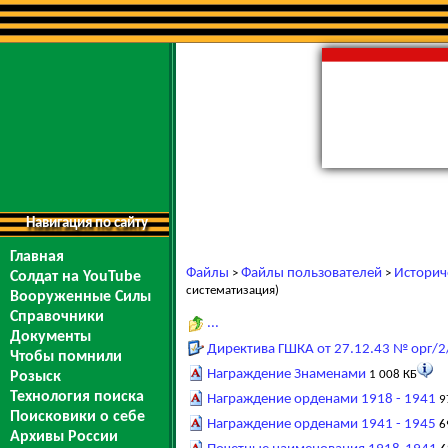
Навигация по сайту
Главная
Файлы
Файлы пользователей
Историч
>
>
Солдат на YouTube
систематизация)
Вооруженные Силы
Справочники
...
Документы
Директива ГШКА от 27.12.43 № орг/2
Чтобы помнили
Награждение Знаменами
1 008 КБ
Розыск
Технология поиска
Награждение орденами 1918 - 1941
9
Поисковики о себе
Награждение орденами 1941 - 1945
6
Архивы России