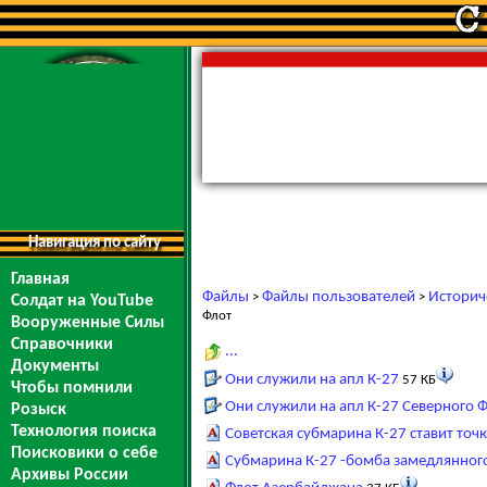
Навигация по сайту
Главная
Файлы
Файлы пользователей
Историч
>
>
Солдат на YouTube
Флот
Вооруженные Силы
Справочники
...
Документы
Они служили на апл К-27
57 КБ
Чтобы помнили
Они служили на апл К-27 Северного 
Розыск
Технология поиска
Советская субмарина К-27 ставит то
Поисковики о себе
Субмарина К-27 -бомба замедлянног
Архивы России