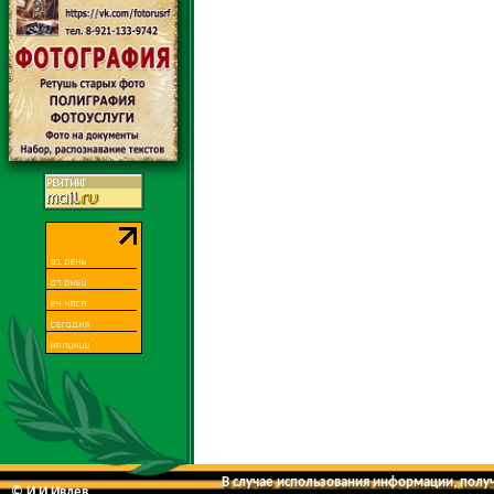
В случае использования информации, получе
© И.И.Ивлев