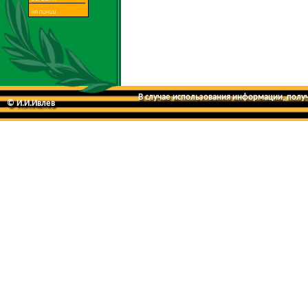
В случае использования информации, получе
© И.И.Ивлев