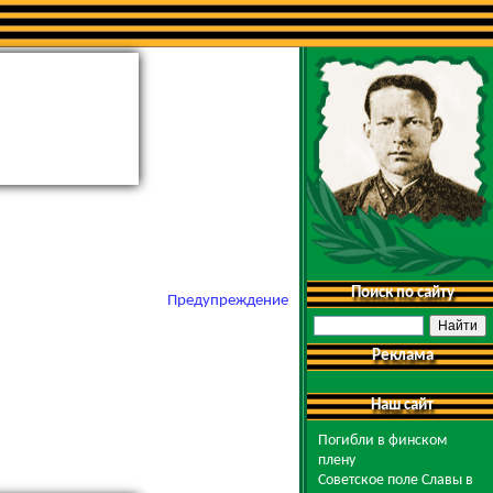
Поиск по сайту
Предупреждение
Реклама
Наш сайт
Погибли в финском
плену
Советское поле Славы в