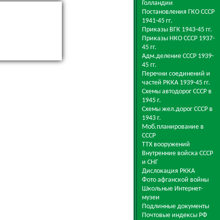
Голландии
Постановления ГКО СССР
1941-45 гг.
Приказы ВГК 1943-45 гг.
Приказы НКО СССР 1937-
45 гг.
Адм.деление СССР 1939-
45 гг.
Перечни соединений и
частей РККА 1939-45 гг.
Схемы автодорог СССР в
1945 г.
Схемы жел.дорог СССР в
1943 г.
Моб.планирование в
СССР
ТТХ вооружений
Внутренние войска СССР
и СНГ
Дислокация РККА
Фото афганской войны
Школьные Интернет-
музеи
Подлинные документы
Почтовые индексы РФ