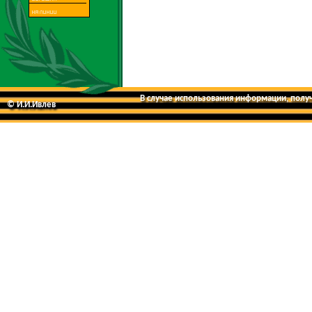
В случае использования информации, получе
© И.И.Ивлев