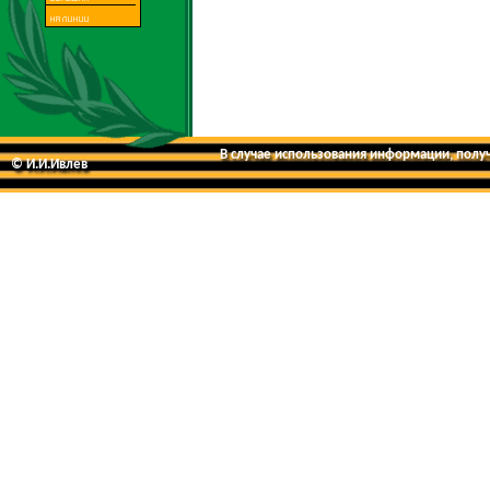
В случае использования информации, получе
© И.И.Ивлев