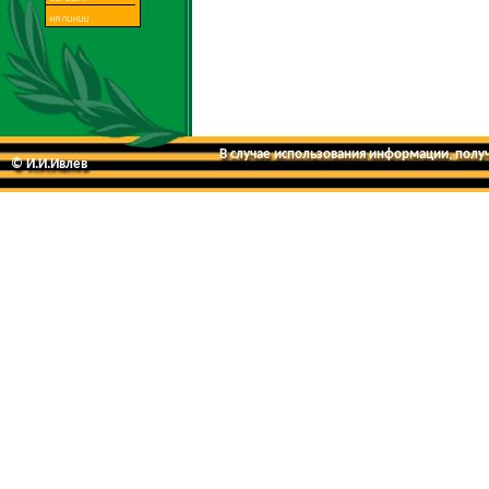
В случае использования информации, получе
© И.И.Ивлев