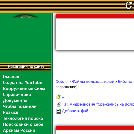
Навигация по сайту
Главная
Файлы
Файлы пользователей
Библиот
>
>
Солдат на YouTube
сокращении)
Вооруженные Силы
Справочники
...
Документы
Т.П. Андрейкович “Сражались на Волхо
Чтобы помнили
Добавить файл
Розыск
Технология поиска
Поисковики о себе
Архивы России