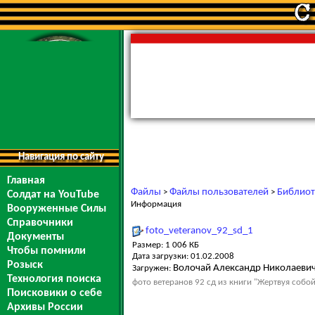
Навигация по сайту
Главная
Файлы
Файлы пользователей
Библиот
>
>
Солдат на YouTube
Информация
Вооруженные Силы
Справочники
foto_veteranov_92_sd_1
Документы
Размер: 1 006 КБ
Чтобы помнили
Дата загрузки: 01.02.2008
Розыск
Волочай Александр Николаеви
Загружен:
Технология поиска
фото ветеранов 92 сд из книги "Жертвуя собо
Поисковики о себе
Архивы России