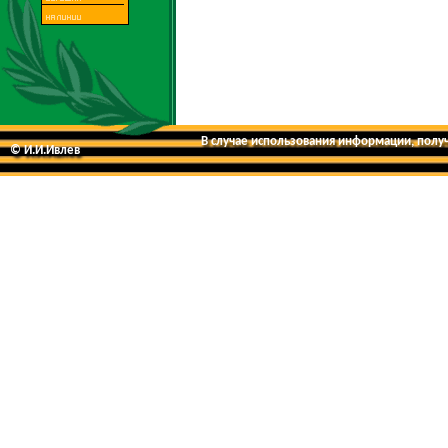
В случае использования информации, получе
© И.И.Ивлев