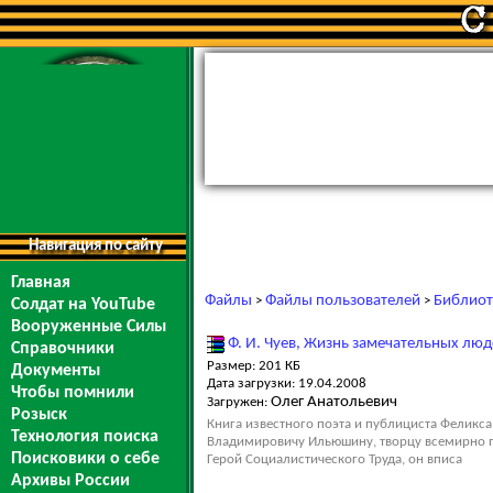
Навигация по сайту
Главная
Файлы
Файлы пользователей
Библиот
>
>
Солдат на YouTube
Вооруженные Силы
Ф. И. Чуев, Жизнь замечательных лю
Справочники
Размер: 201 КБ
Документы
Дата загрузки: 19.04.2008
Чтобы помнили
Олег Анатольевич
Загружен:
Розыск
Книга известного поэта и публициста Феликс
Технология поиска
Владимировичу Ильюшину, творцу всемирно п
Поисковики о себе
Герой Социалистического Труда, он вписа
Архивы России