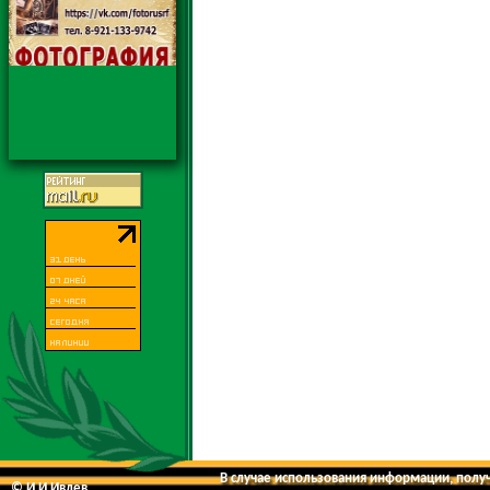
В случае использования информации, получе
© И.И.Ивлев