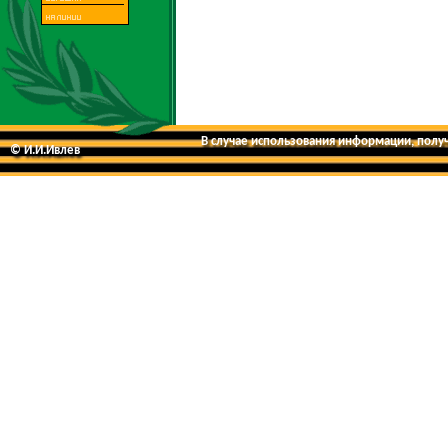
В случае использования информации, получе
© И.И.Ивлев