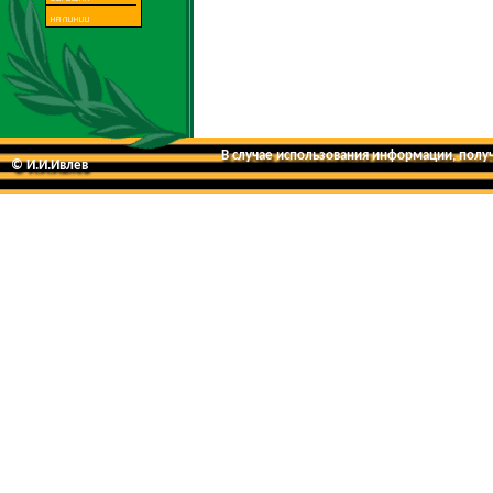
В случае использования информации, получе
© И.И.Ивлев