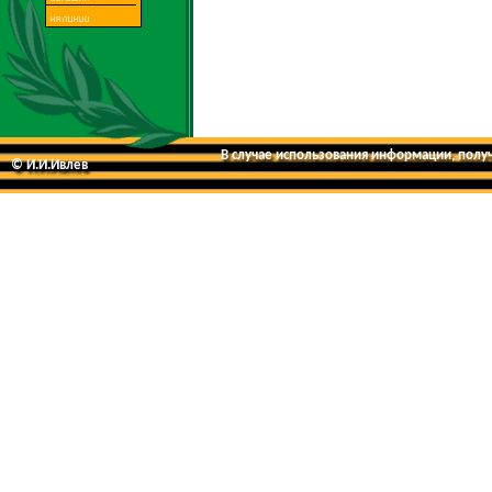
В случае использования информации, получе
© И.И.Ивлев