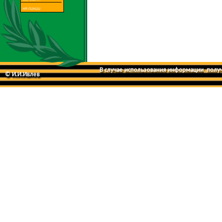
В случае использования информации, получе
© И.И.Ивлев