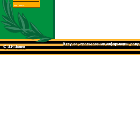
В случае использования информации, получе
© И.И.Ивлев