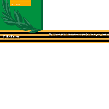
В случае использования информации, получе
© И.И.Ивлев