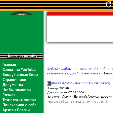
Навигация по сайту
Главная
Файлы
Файлы пользователей
Библиот
>
>
Солдат на YouTube
знаменем гвардии" - боевой путь.
> Инфо
Вооруженные Силы
Справочники
Книга Арутюняна СС о 136сд-15гвсд
Документы
Размер: 205 КБ
Чтобы помнили
Дата загрузки: 07.02.2006
Розыск
Лыжин Евгений Александрович
Загружен:
Технология поиска
Книга о 136 сд - 15 гвсд (1939 г по 1945 г)
Поисковики о себе
Архивы России