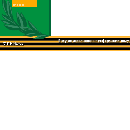
В случае использования информации, получе
© И.И.Ивлев