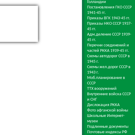
Голландии
Постановления ГКО СССР
1941-45 гг.
Приказы ВГК 1943-45 гг.
Приказы НКО СССР 1937-
45 гг.
Адм.деление СССР 1939-
45 гг.
Перечни соединений и
частей РККА 1939-45 гг.
Схемы автодорог СССР в
1945 г.
Схемы жел.дорог СССР в
1943 г.
Моб.планирование в
СССР
ТТХ вооружений
Внутренние войска СССР
и СНГ
Дислокация РККА
Фото афганской войны
Школьные Интернет-
музеи
Подлинные документы
Почтовые индексы РФ