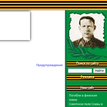
Поиск по сайту
Предупреждение
Реклама
Наш сайт
Погибли в финском
плену
Советское поле Славы в