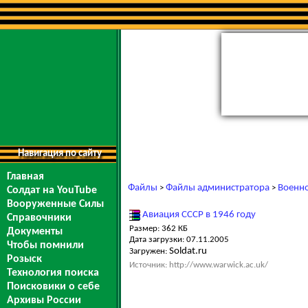
Навигация по сайту
Главная
Файлы
Файлы администратора
Военно
>
>
Солдат на YouTube
Вооруженные Силы
Авиация СССР в 1946 году
Справочники
Размер: 362 КБ
Документы
Дата загрузки: 07.11.2005
Чтобы помнили
Soldat.ru
Загружен:
Розыск
Источник: http://www.warwick.ac.uk/
Технология поиска
Поисковики о себе
Архивы России