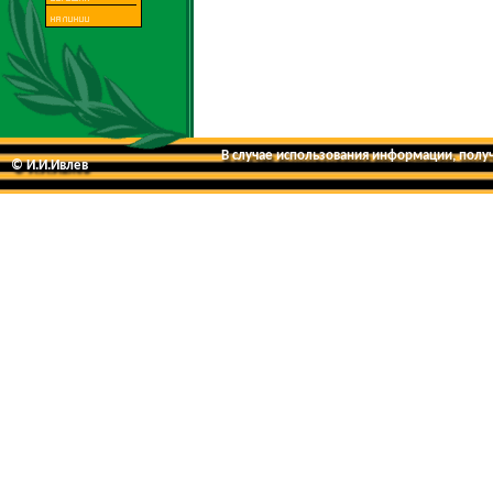
В случае использования информации, получе
© И.И.Ивлев