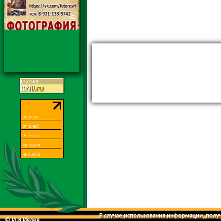
В случае использования информации, получе
© И.И.Ивлев