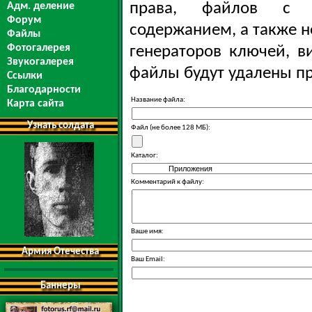
права, файлов с э
Адм. деление
Форум
содержанием, а также н
Файлы
Фотогалерея
генераторов ключей, в
Звукогалерея
файлы будут удалены п
Ссылки
Благодарности
Название файла:
Карта сайта
Узнать солдата
Файл (не более 128 МБ):
Каталог:
Комментарий к файлу:
Ваше имя:
Армия Отечества
Ваш Email:
Баннеры