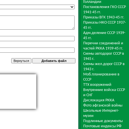
Голландии
Постановления ГКО СССР
1941-45 гг.
Приказы ВГК 1943-45 гг.
Приказы НКО СССР 1937-
45 гг.
Адм.деление СССР 1939-
45 гг.
Перечни соединений и
частей РККА 1939-45 гг.
Схемы автодорог СССР в
1945 г.
Схемы жел.дорог СССР в
1943 г.
Моб.планирование в
СССР
ТТХ вооружений
Внутренние войска СССР
и СНГ
Дислокация РККА
Фото афганской войны
Школьные Интернет-
музеи
Подлинные документы
Почтовые индексы РФ