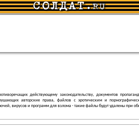
отиворечащих действующему законодательству, документов пропага
рушающих авторские права, файлов с эротическим и порнографичес
ючей, вирусов и программ для взлома - такие файлы будут удалены при о