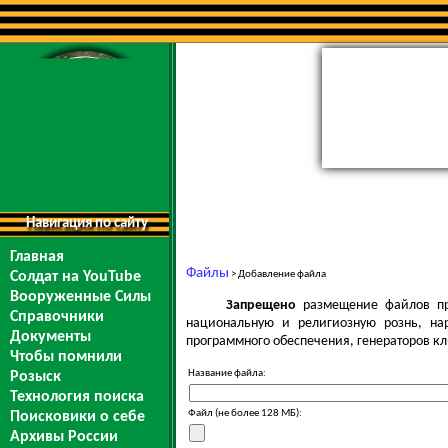
Навигация по сайту
Главная
Файлы
Солдат на YouTube
> Добавление файла
Вооруженные Силы
Запрещено
размещение файлов пр
Справочники
национальную и религиозную рознь, на
Документы
программного обеспечения, генераторов кл
Чтобы помнили
Название файла:
Розыск
Технология поиска
Файл (не более 128 МБ):
Поисковики о себе
Архивы России