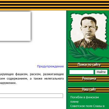
Поиск по сайту
Предупреждение
ндирующих фашизм, расизм, разжигающие
ким содержанием, а также нелегального
Реклама
бнаружении.
Наш сайт
Погибли в финском
плену
Советское поле Славы в