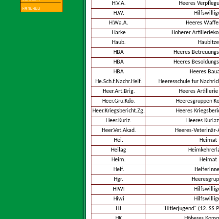
H.V.A.
Heeres Verpfleg
H.W.
Hilfswillig
H.Wa.A.
Heeres Waff
Harke
Hoherer Artillerie
Haub.
Haubitze
HBA
Heeres Betreuungs
HBA
Heeres Besoldungs
HBA
Heeres Bau
He.Sch.f.Nachr.Helf.
Heeresschule fur Nachric
Heer.Art.Brig.
Heeres Artillerie
Heer.Gru.Kdo.
Heeresgruppen 
Heer.Kriegsbericht.Zg.
Heeres Kriegsberi
Heer.Kurlz.
Heeres Kurlaz
Heer.Vet.Akad.
Heeres-Veterinär
Hei.
Heimat
Heilag
Heimkehrerl
Heim.
Heimat
Helf.
Helferinn
Hgr.
Heeresgru
HIWI
Hilfswillig
Hiwi
Hilfswillig
HJ
"Hitlerjugend" (12. SS P
HK
Höheres Kom