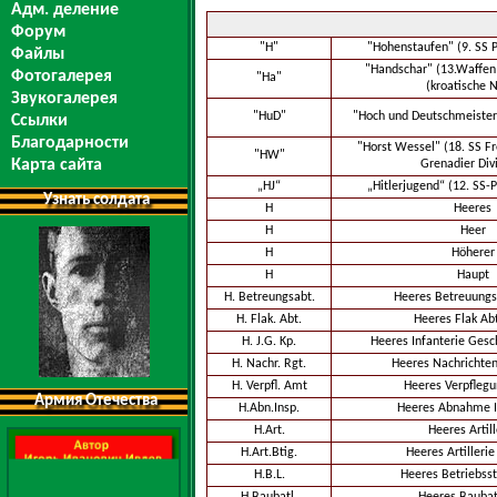
Адм. деление
Форум
"H"
"Hohenstaufen" (9. SS P
Файлы
"Handschar" (13.Waffen 
Фотогалерея
"Ha"
(kroatische N
Звукогалерея
"HuD"
"Hoch und Deutschmeister"
Ссылки
Благодарности
"Horst Wessel" (18. SS Fr
"HW"
Карта сайта
Grenadier Div
„HJ“
„Hitlerjugend“ (12. SS-P
Узнать солдата
H
Heeres
H
Heer
H
Höherer
H
Haupt
H. Betreungsabt.
Heeres Betreuungs
H. Flak. Abt.
Heeres Flak Ab
H. J.G. Kp.
Heeres Infanterie Ges
H. Nachr. Rgt.
Heeres Nachrichte
H. Verpfl. Amt
Heeres Verpfleg
Армия Отечества
H.Abn.Insp.
Heeres Abnahme I
H.Art.
Heeres Artill
H.Art.Btig.
Heeres Artillerie
H.B.L.
Heeres Betriebsst