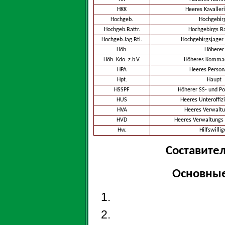
HKK
Heeres Kavaller
Hochgeb.
Hochgebir
Hochgeb.Battr.
Hochgebirgs Ba
Hochgeb.Jag.Btl.
Hochgebirgsjager 
Höh.
Höherer
Höh. Kdo. z.b.V.
Höheres Kommad
HPA
Heeres Person
Hpt.
Haupt
HSSPF
Höherer SS- und Po
HUS
Heeres Unteroffiz
HVA
Heeres Verwalt
HVD
Heeres Verwaltungs 
Hw.
Hilfswillig
Составител
Основные