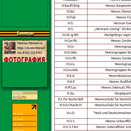
H.Baubatl.
Heeres Baubat
H.BauPi.Brig.
Heeres Baupionie
H.Dst.
Heeres Dienst
H.Flak
Heeres Fl
H.G.
Herman Gor
H.G.
„Hermann Göring“ (Einhei
Баннеры
H.Gb.Jg.Btl.
Hochgebirgs-Jäger
H.Ger.Pk.
Heeres Geräte
H.Gr.
Heeresgru
H.Gr.Kdo.
Heeresgruppen 
H.Gr.Pk.
Heeres Gerät
H.Gru.
Heeresgru
H.Gru.Kdo.
Heeresgruppen 
H.K.A.
Heeresküstenart
H.K.P.
Heeres Kraftfa
H.Pf.Laz.
Heeres (Heimat) Pfe
H.Qu.
Hauptquart
H.S.für Nachr.Helf.
Heeresschule für Nachric
H.Sch.f.Nachr.H.
Heeresschule für Nachric
H.u.D.
"Hoch und Deutschmeister"
H.U.S.
Heeres Unteroffiz
H.U.S.f.Art.
Heeres Unteroffizier Schu