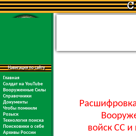
Навигация по сайту
Главная
Солдат на YouTube
Вооруженные Силы
Справочники
Расшифровка
Документы
Чтобы помнили
Вооруже
Розыск
Технология поиска
войск СС и
Поисковики о себе
Архивы России